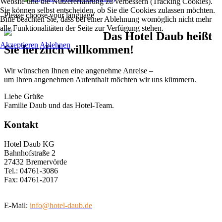
Website und die Nutzererfahrung zu verbessern (Tracking Cookies).
Sie können selbst entscheiden, ob Sie die Cookies zulassen möchten.
Please choose your language
Bitte beachten Sie, dass bei einer Ablehnung womöglich nicht mehr
alle Funktionalitäten der Seite zur Verfügung stehen.
Das Hotel Daub heißt
Akzeptieren
Ablehnen
Sie herzlich willkommen!
Wir wünschen Ihnen eine angenehme Anreise –
um Ihren angenehmen Aufenthalt möchten wir uns kümmern.
Liebe Grüße
Familie Daub und das Hotel-Team.
Kontakt
Hotel Daub KG
Bahnhofstraße 2
27432 Bremervörde
Tel.: 04761-3086
Fax: 04761-2017
E-Mail:
info@hotel-daub.de